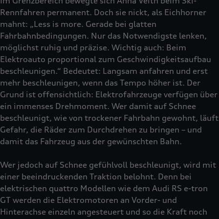
Im Grenzbereich bewegte sich Anna Veith beim Ski-
Rennfahren permanent. Doch sie nickt, als Eichhorner
mahnt: „Less is more. Gerade bei glatten
Fahrbahnbedingungen. Nur das Notwendigste lenken,
möglichst ruhig und präzise. Wichtig auch: Beim
Elektroauto proportional zum Geschwindigkeitsaufbau
beschleunigen.“ Bedeutet: Langsam anfahren und erst
mehr beschleunigen, wenn das Tempo höher ist. Der
Grund ist offensichtlich: Elektrofahrzeuge verfügen über
ein immenses Drehmoment. Wer damit auf Schnee
beschleunigt, wie von trockener Fahrbahn gewohnt, läuft
Gefahr, die Räder zum Durchdrehen zu bringen – und
damit das Fahrzeug aus der gewünschten Bahn.
Wer jedoch auf Schnee gefühlvoll beschleunigt, wird mit
einer beeindruckenden Traktion belohnt. Denn bei
elektrischen quattro Modellen wie dem Audi RS e-tron
GT werden die Elektromotoren an Vorder- und
Hinterachse einzeln angesteuert und so die Kraft noch