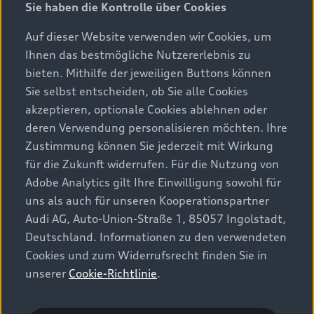
Sie haben die Kontrolle über Cookies
Modelle
Auf dieser Website verwenden wir Cookies, um
Ihnen das bestmögliche Nutzererlebnis zu
Beratung & Kauf
Alle Modelle
bieten. Mithilfe der jeweiligen Buttons können
Sie selbst entscheiden, ob Sie alle Cookies
Modelle vergleichen
Service & Zubehör
akzeptieren, optionale Cookies ablehnen oder
Aktuelle Angebote
Elektromodelle
deren Verwendung personalisieren möchten. Ihre
Konfigurator
Kundenbereich
Zustimmung können Sie jederzeit mit Wirkung
Audi Original Zubehör
Plug-in-Hybride
für die Zukunft widerrufen. Für die Nutzung von
Sofort verfügbare Neuwagen
Audi Services
Adobe Analytics gilt Ihre Einwilligung sowohl für
Audi Welt
Kontakt
Gebrauchtwagen
uns als auch für unseren Kooperationspartner
Audi digital services
Audi Partner finden
Audi AG, Auto-Union-Straße 1, 85057 Ingolstadt,
Audi Gebrauchtwagen :plus
Stories of Progress
myAudi
Deutschland. Informationen zu den verwendeten
Probefahrt anfragen
Geschäftskunden
Cookies und zum Widerrufsrecht finden Sie in
Audi quattro Cup
Garantie & Unterstützung
unserer
Cookie-Richtlinie
.
Audi exclusive
Stories of Luxembourg
Audi Service Partner
© 2026 AUDI AG. Alle Rechte vorbehalten