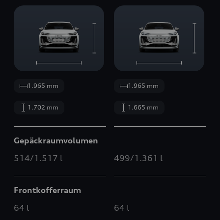
1.965 mm
1.965 mm
1.702 mm
1.665 mm
Gepäckraumvolumen
514/1.517 l
499/1.361 l
Frontkofferraum
64 l
64 l