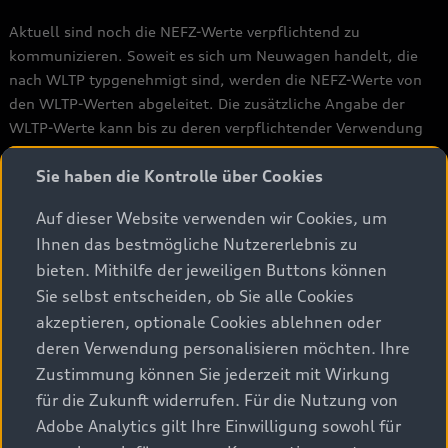
Aktuell sind noch die NEFZ-Werte verpflichtend zu
kommunizieren. Soweit es sich um Neuwagen handelt, die
nach WLTP typgenehmigt sind, werden die NEFZ-Werte von
den WLTP-Werten abgeleitet. Die zusätzliche Angabe der
WLTP-Werte kann bis zu deren verpflichtender Verwendung
freiwillig erfolgen. Soweit die NEFZ-Werte als Spannen
Sie haben die Kontrolle über Cookies
angegeben werden, beziehen sie sich nicht auf ein einzelnes,
individuelles Fahrzeug und sind nicht Bestandteil des
Auf dieser Website verwenden wir Cookies, um
Angebotes. Sie dienen allein Vergleichszwecken zwischen den
Ihnen das bestmögliche Nutzererlebnis zu
verschiedenen Fahrzeugtypen. Zusatzausstattungen und
bieten. Mithilfe der jeweiligen Buttons können
Zubehör (Anbauteile, Reifenformat, usw.) können relevante
Sie selbst entscheiden, ob Sie alle Cookies
Fahrzeugparameter, wie z. B. Gewicht, Rollwiderstand und
Aerodynamik verändern und neben Witterungs- und
akzeptieren, optionale Cookies ablehnen oder
Verkehrsbedingungen sowie dem individuellen Fahrverhalten
deren Verwendung personalisieren möchten. Ihre
den Kraftstoffverbrauch,, den Stromverbrauch, die CO2-
Zustimmung können Sie jederzeit mit Wirkung
Emissionen und die Fahrleistungswerte eines Fahrzeugs
für die Zukunft widerrufen. Für die Nutzung von
beeinflussen.
Adobe Analytics gilt Ihre Einwilligung sowohl für