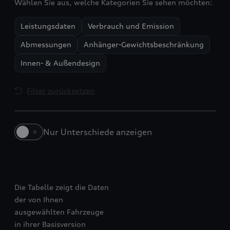
Wählen Sie aus, welche Kategorien Sie sehen möchten:
Leistungsdaten
Verbrauch und Emission
Abmessungen
Anhänger-Gewichtsbeschränkung
Innen- & Außendesign
Filter zurücksetzen
Nur Unterschiede anzeigen
SQ6 SUV e-tron
SQ6 Sportback e-tron
Die Tabelle zeigt die Daten
der von Ihnen
ausgewählten Fahrzeuge
in ihrer Basisversion