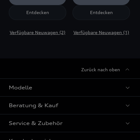
Entdecken
Entdecken
Verfügbare Neuwagen (2)
Verfügbare Neuwagen (1)
Zurück nach oben
Modelle
Beratung & Kauf
Alle Modelle
Modelle vergleichen
Service & Zubehör
Aktuelle Angebote
Elektromodelle
Konfigurator