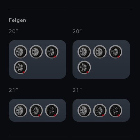
Felgen
20
”
20
”
21
”
21
”