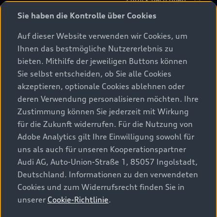
Sie haben die Kontrolle über Cookies
Modelle
Auf dieser Website verwenden wir Cookies, um
Ihnen das bestmögliche Nutzererlebnis zu
Beratung & Kauf
Alle Modelle
bieten. Mithilfe der jeweiligen Buttons können
Sie selbst entscheiden, ob Sie alle Cookies
Modelle vergleichen
Service & Zubehör
akzeptieren, optionale Cookies ablehnen oder
Aktuelle Angebote
Elektromodelle
deren Verwendung personalisieren möchten. Ihre
Konfigurator
Kundenbereich
Zustimmung können Sie jederzeit mit Wirkung
Audi Original Zubehör
Plug-in-Hybride
für die Zukunft widerrufen. Für die Nutzung von
Sofort verfügbare Neuwagen
Audi Services
Adobe Analytics gilt Ihre Einwilligung sowohl für
Audi Welt
Kontakt
Gebrauchtwagen
uns als auch für unseren Kooperationspartner
Audi digital services
Audi Partner finden
Audi AG, Auto-Union-Straße 1, 85057 Ingolstadt,
Audi Gebrauchtwagen :plus
Stories of Progress
myAudi
Deutschland. Informationen zu den verwendeten
Probefahrt anfragen
Geschäftskunden
Cookies und zum Widerrufsrecht finden Sie in
Audi quattro Cup
Garantie & Unterstützung
unserer
Cookie-Richtlinie
.
Audi exclusive
Stories of Luxembourg
Audi Service Partner
© 2026 AUDI AG. Alle Rechte vorbehalten