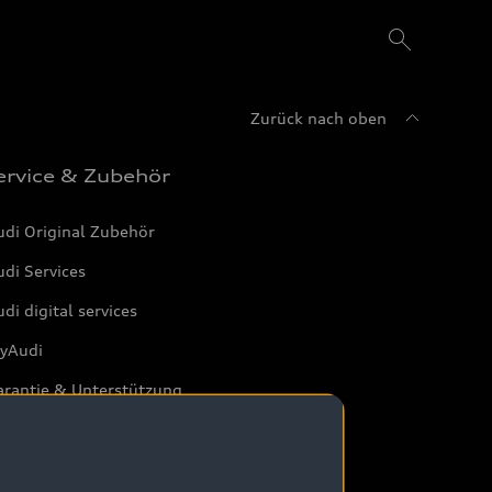
Zurück nach oben
ervice & Zubehör
udi Original Zubehör
di Services
di digital services
yAudi
arantie & Unterstützung
di Service Partner
tterie und Sicherheit