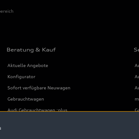
ereich
Beratung & Kauf
S
Aktuelle Angebote
A
Konfigurator
Au
Sofort verfügbare Neuwagen
Au
Gebrauchtwagen
m
Audi Gebrauchtwagen :plus
G
Geschäftskunden
Au
s
Audi exclusive
Ba