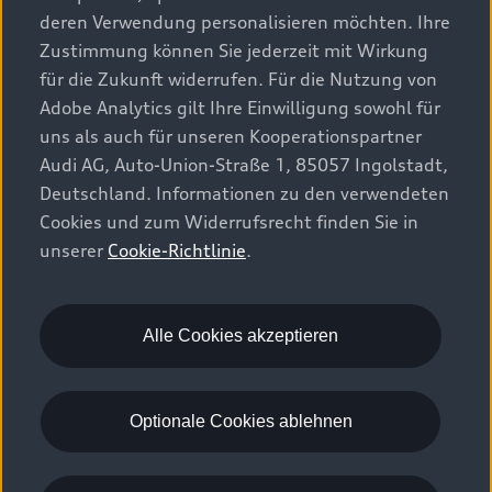
Elektromodelle
deren Verwendung personalisieren möchten. Ihre
Konfigurator
Kundenbereich
Zustimmung können Sie jederzeit mit Wirkung
Audi Original Zubehör
Plug-in-Hybride
für die Zukunft widerrufen. Für die Nutzung von
Sofort verfügbare Neuwagen
Audi Services
Adobe Analytics gilt Ihre Einwilligung sowohl für
Audi Welt
Kontakt
Gebrauchtwagen
uns als auch für unseren Kooperationspartner
Audi digital services
Audi Partner finden
Audi AG, Auto-Union-Straße 1, 85057 Ingolstadt,
Audi Gebrauchtwagen :plus
Stories of Progress
myAudi
Deutschland. Informationen zu den verwendeten
Probefahrt anfragen
Geschäftskunden
Cookies und zum Widerrufsrecht finden Sie in
Audi quattro Cup
Garantie & Unterstützung
unserer
Cookie-Richtlinie
.
Audi exclusive
Stories of Luxembourg
Audi Service Partner
© 2026 AUDI AG. Alle Rechte vorbehalten
Batterie und Sicherheit
Die Marke
Karriere
WLTP
Energieeffizienz
Alle Cookies akzeptieren
Rechtliches
Datenschutz
Cookie-Richtlinie
Cookie-Einstellungen
EU Data Act
Optionale Cookies ablehnen
Please select country