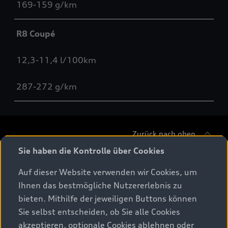
169-159 g/km
R8 Coupé
12,3-11,4 l/100km
287-272 g/km
Zurück nach oben
Sie haben die Kontrolle über Cookies
Modelle
Auf dieser Website verwenden wir Cookies, um
Ihnen das bestmögliche Nutzererlebnis zu
Beratung & Kauf
Alle Modelle
bieten. Mithilfe der jeweiligen Buttons können
Sie selbst entscheiden, ob Sie alle Cookies
Modelle vergleichen
Service & Zubehör
akzeptieren, optionale Cookies ablehnen oder
Aktuelle Angebote