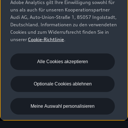
Adobe Analytics gilt Ihre Einwilligung sowohl für
uns als auch für unseren Kooperationspartner
Audi AG, Auto-Union-Straße 1, 85057 Ingolstadt,
Deutschland. Informationen zu den verwendeten
Cookies und zum Widerrufsrecht finden Sie in
unserer
Cookie-Richtlinie
.
Alle Cookies akzeptieren
A3 Sportback
Dieses Modell ist nicht mehr bestellbar.

Optionale Cookies ablehnen
Eventuelle Stockfahrzeuge finden Sie 
hier: 
Meine Auswahl personalisieren
Neuwagen