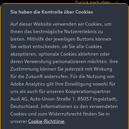
Zurück nach oben
Sie haben die Kontrolle über Cookies
Modelle
Auf dieser Website verwenden wir Cookies, um
Ihnen das bestmögliche Nutzererlebnis zu
Beratung & Kauf
Alle Modelle
bieten. Mithilfe der jeweiligen Buttons können
Sie selbst entscheiden, ob Sie alle Cookies
Modelle vergleichen
Service & Zubehör
akzeptieren, optionale Cookies ablehnen oder
Aktuelle Angebote
Elektromodelle
deren Verwendung personalisieren möchten. Ihre
Konfigurator
Kundenbereich
Zustimmung können Sie jederzeit mit Wirkung
Audi Original Zubehör
Plug-in-Hybride
für die Zukunft widerrufen. Für die Nutzung von
Sofort verfügbare Neuwagen
Audi Services
Adobe Analytics gilt Ihre Einwilligung sowohl für
Audi Welt
Kontakt
Gebrauchtwagen
uns als auch für unseren Kooperationspartner
Audi digital services
Audi Partner finden
Audi AG, Auto-Union-Straße 1, 85057 Ingolstadt,
Audi Gebrauchtwagen :plus
Stories of Progress
myAudi
Deutschland. Informationen zu den verwendeten
Probefahrt anfragen
Geschäftskunden
Cookies und zum Widerrufsrecht finden Sie in
Audi quattro Cup
Garantie & Unterstützung
unserer
Cookie-Richtlinie
.
Audi exclusive
Stories of Luxembourg
Audi Service Partner