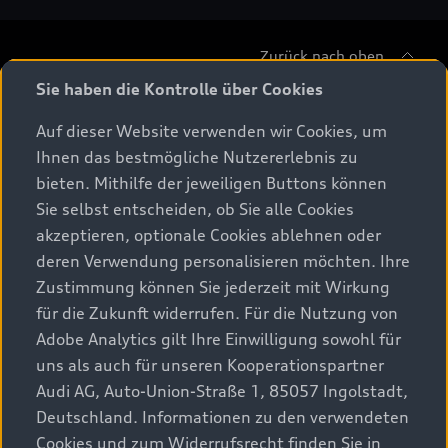
Zurück nach oben
Sie haben die Kontrolle über Cookies
Modelle
Auf dieser Website verwenden wir Cookies, um
Ihnen das bestmögliche Nutzererlebnis zu
Beratung & Kauf
Alle Modelle
bieten. Mithilfe der jeweiligen Buttons können
Sie selbst entscheiden, ob Sie alle Cookies
Modelle vergleichen
Service & Zubehör
akzeptieren, optionale Cookies ablehnen oder
Aktuelle Angebote
Elektromodelle
deren Verwendung personalisieren möchten. Ihre
Konfigurator
Kundenbereich
Zustimmung können Sie jederzeit mit Wirkung
Audi Original Zubehör
Plug-in-Hybride
für die Zukunft widerrufen. Für die Nutzung von
Sofort verfügbare Neuwagen
Audi Services
Adobe Analytics gilt Ihre Einwilligung sowohl für
Audi Welt
Kontakt
Gebrauchtwagen
uns als auch für unseren Kooperationspartner
Audi digital services
Audi Partner finden
Audi AG, Auto-Union-Straße 1, 85057 Ingolstadt,
Audi Gebrauchtwagen :plus
Stories of Progress
myAudi
Deutschland. Informationen zu den verwendeten
Probefahrt anfragen
Geschäftskunden
Cookies und zum Widerrufsrecht finden Sie in
Audi quattro Cup