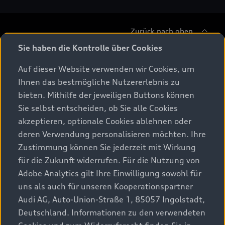
Zurück nach oben
Sie haben die Kontrolle über Cookies
Modelle
Auf dieser Website verwenden wir Cookies, um
Ihnen das bestmögliche Nutzererlebnis zu
Beratung & Kauf
Alle Modelle
bieten. Mithilfe der jeweiligen Buttons können
Sie selbst entscheiden, ob Sie alle Cookies
Modelle vergleichen
Service & Zubehör
akzeptieren, optionale Cookies ablehnen oder
Aktuelle Angebote
Elektromodelle
deren Verwendung personalisieren möchten. Ihre
Konfigurator
Kundenbereich
Zustimmung können Sie jederzeit mit Wirkung
Audi Original Zubehör
Plug-in-Hybride
für die Zukunft widerrufen. Für die Nutzung von
Sofort verfügbare Neuwagen
Audi Services
Adobe Analytics gilt Ihre Einwilligung sowohl für
Audi Welt
Kontakt
Gebrauchtwagen
uns als auch für unseren Kooperationspartner
Audi digital services
Audi Partner finden
Audi AG, Auto-Union-Straße 1, 85057 Ingolstadt,
Audi Gebrauchtwagen :plus
Stories of Progress
myAudi
Deutschland. Informationen zu den verwendeten
Probefahrt anfragen
Geschäftskunden