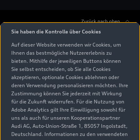
Zurück nach oben
Sie haben die Kontrolle über Cookies
Modelle
Auf dieser Website verwenden wir Cookies, um
Ihnen das bestmögliche Nutzererlebnis zu
Beratung & Kauf
Alle Modelle
bieten. Mithilfe der jeweiligen Buttons können
Sie selbst entscheiden, ob Sie alle Cookies
Modelle vergleichen
Service & Zubehör
akzeptieren, optionale Cookies ablehnen oder
Aktuelle Angebote
Elektromodelle
deren Verwendung personalisieren möchten. Ihre
Konfigurator
Kundenbereich
Zustimmung können Sie jederzeit mit Wirkung
Audi Original Zubehör
Plug-in-Hybride
für die Zukunft widerrufen. Für die Nutzung von
Sofort verfügbare Neuwagen
Audi Services
Adobe Analytics gilt Ihre Einwilligung sowohl für
Audi Welt
Kontakt
Gebrauchtwagen
uns als auch für unseren Kooperationspartner
Audi digital services
Audi Partner finden
Audi AG, Auto-Union-Straße 1, 85057 Ingolstadt,
Audi Gebrauchtwagen :plus
Stories of Progress
myAudi
Deutschland. Informationen zu den verwendeten
Probefahrt anfragen
Geschäftskunden