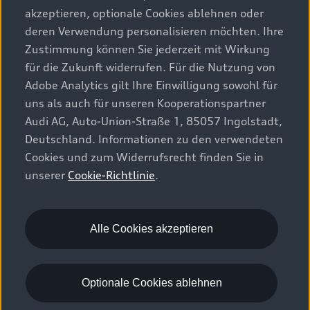
Modelle vergleichen
Service & Zubehör
akzeptieren, optionale Cookies ablehnen oder
Aktuelle Angebote
Elektromodelle
deren Verwendung personalisieren möchten. Ihre
Konfigurator
Kundenbereich
Zustimmung können Sie jederzeit mit Wirkung
Audi Original Zubehör
Plug-in-Hybride
für die Zukunft widerrufen. Für die Nutzung von
Sofort verfügbare Neuwagen
Audi Services
Adobe Analytics gilt Ihre Einwilligung sowohl für
Audi Welt
Kontakt
Gebrauchtwagen
uns als auch für unseren Kooperationspartner
Audi digital services
Audi Partner finden
Audi AG, Auto-Union-Straße 1, 85057 Ingolstadt,
Audi Gebrauchtwagen :plus
Stories of Progress
myAudi
Deutschland. Informationen zu den verwendeten
Probefahrt anfragen
Geschäftskunden
Cookies und zum Widerrufsrecht finden Sie in
Audi quattro Cup
Garantie & Unterstützung
unserer
Cookie-Richtlinie
.
Audi exclusive
Stories of Luxembourg
Audi Service Partner
© 2026 AUDI AG. Alle Rechte vorbehalten
Batterie und Sicherheit
Die Marke
Karriere
WLTP
Energieeffizienz
Alle Cookies akzeptieren
Rechtliches
Datenschutz
Cookie-Richtlinie
Cookie-Einstellungen
EU Data Act
Optionale Cookies ablehnen
Please select country