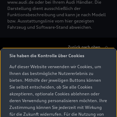
www.audi.de oder bei Ihrem Audi Händler. Die
Darstellung dient ausschließlich der
Funktionsbeschreibung und kann je nach Modell
bzw. Ausstattungslinie vom hier gezeigten
Fahrzeug und Software-Stand abweichen.
Zurück nach oben
Sie haben die Kontrolle über Cookies
Modelle
Auf dieser Website verwenden wir Cookies, um
Ihnen das bestmögliche Nutzererlebnis zu
Beratung & Kauf
Alle Modelle
bieten. Mithilfe der jeweiligen Buttons können
Sie selbst entscheiden, ob Sie alle Cookies
Modelle vergleichen
Service & Zubehör
akzeptieren, optionale Cookies ablehnen oder
Aktuelle Angebote
Elektromodelle
deren Verwendung personalisieren möchten. Ihre
Konfigurator
Kundenbereich
Zustimmung können Sie jederzeit mit Wirkung
Audi Original Zubehör
Plug-in-Hybride
für die Zukunft widerrufen. Für die Nutzung von
Sofort verfügbare Neuwagen