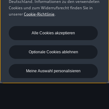
Deutschland. Informationen zu den verwendeten
Cookies und zum Widerrufsrecht finden Sie in
unserer
Cookie-Richtlinie
.
Alle Cookies akzeptieren
Optionale Cookies ablehnen
Der Audi urbansphere 
concept¹ 
Meine Auswahl personalisieren
Eine neue Idee von Raum und Zeit
Bei dem gezeigten Fahrzeug handelt es sich um ein
Konzeptfahrzeug, das nicht als Serienfahrzeug verfügbar ist.