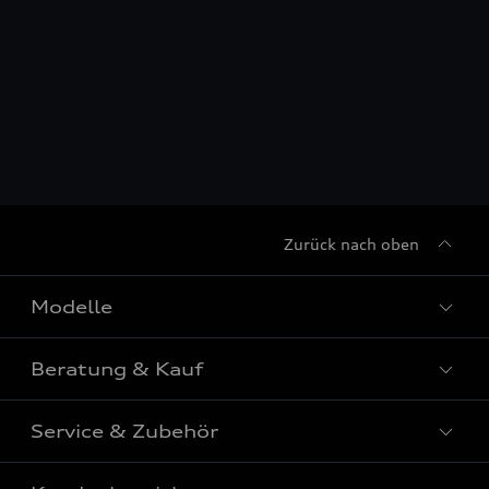
Zurück nach oben
Modelle
Beratung & Kauf
Alle Modelle
Modelle vergleichen
Service & Zubehör
Aktuelle Angebote
Elektromodelle
Konfigurator