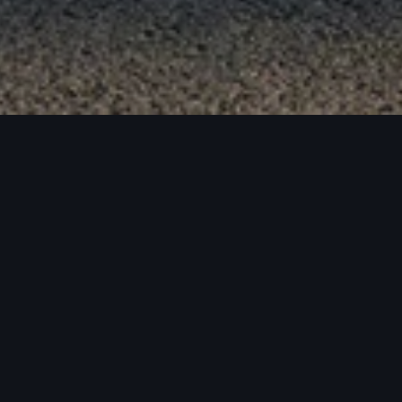
udi A3 Sportba
er dank seiner hochwertigen Ausstattung mit LED-Scheinw
screen, S line-Exterieurteilen, 17“-Leichtmetallfelgen 