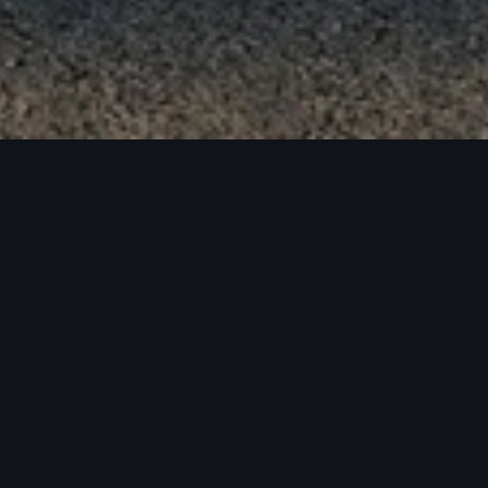
A
Der Audi A3 Sportback ist Ihr idealer Reisepartn
mit 10,1„-Touch