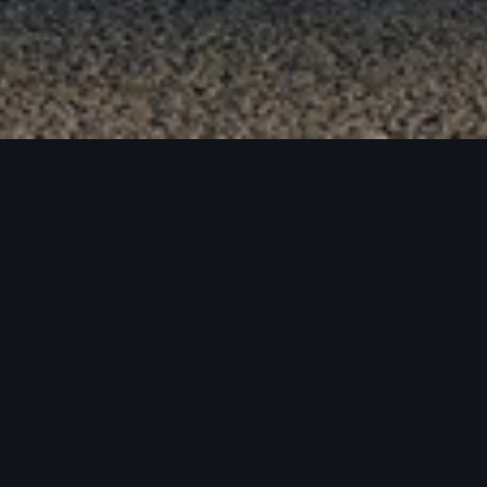
ck
erfern, Virtual Cockpit plus, MMI Navigation Plus
und vielem mehr.