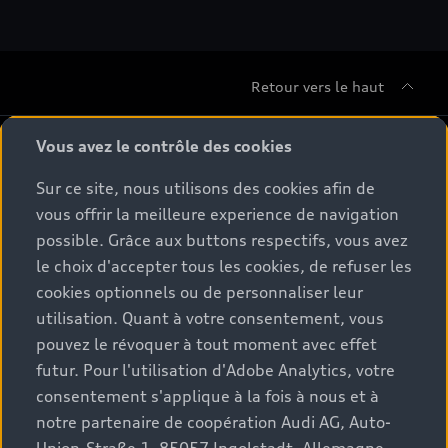
Retour vers le haut
Gamme
Vous avez le contrôle des cookies
Sur ce site, nous utilisons des cookies afin de
Conseil & achat
Tous les modèles
vous offrir la meilleure experience de navigation
possible. Grâce aux buttons respectifs, vous avez
Comparer les modèles
Service & Accessoires
le choix d'accepter tous les cookies, de refuser les
Offres du moment
Modèles électriques
cookies optionnels ou de personnaliser leur
Configurateur
Espace client
utilisation. Quant à votre consentement, vous
Accessoires d'origine Audi
Hybrides plug-in
pouvez le révoquer à tout moment avec effet
Véhicules neufs disponibles
Audi Services
futur. Pour l'utilisation d'Adobe Analytics, votre
Audi World
Contact
Occasions
consentement s'applique à la fois à nous et à
Services numériques Audi
Trouver mon partenaire Audi
notre partenaire de coopération Audi AG, Auto-
Audi Gebrauchtwagen :plus
Stories of Progress
myAudi