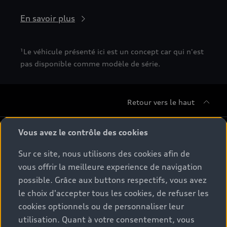
En savoir plus
¹Le véhicule présenté ici est un concept car qui n'est
pas disponible comme modèle de série.
Retour vers le haut
Gamme
Vous avez le contrôle des cookies
Sur ce site, nous utilisons des cookies afin de
Conseil & achat
Tous les modèles
vous offrir la meilleure experience de navigation
possible. Grâce aux buttons respectifs, vous avez
Comparer les modèles
Service & Accessoires
le choix d'accepter tous les cookies, de refuser les
Offres du moment
Modèles électriques
cookies optionnels ou de personnaliser leur
Configurateur
Espace client
utilisation. Quant à votre consentement, vous
Accessoires d'origine Audi
Hybrides plug-in