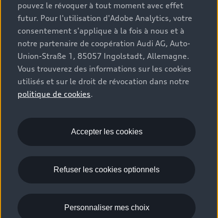
pouvez le révoquer à tout moment avec effet
Véhicules neufs disponibles
Audi Services
futur. Pour l'utilisation d'Adobe Analytics, votre
Audi World
Contact
Occasions
consentement s'applique à la fois à nous et à
Services numériques Audi
Trouver mon partenaire Audi
notre partenaire de coopération Audi AG, Auto-
Audi Gebrauchtwagen :plus
Stories of Progress
myAudi
Union-Straße 1, 85057 Ingolstadt, Allemagne.
Demande d'essai
Clients professionnels
Vous trouverez des informations sur les cookies
Audi quattro Cup
Garantie & assistance
utilisés et sur le droit de révocation dans notre
Audi exclusive
Stories of Luxembourg
Partenaire Service Audi
politique de cookies
.
© 2026 Audi AG. Tous droits réservés.
Batterie et sécurité
La marque
Recrutement
WLTP
Emissions CO2
Mentions légales
Accepter les cookies
Politique de confidentialité
Politique de cookies
Gérer vos cookies
EU Data Act
Refuser les cookies optionnels
Please select country
Personnaliser mes choix