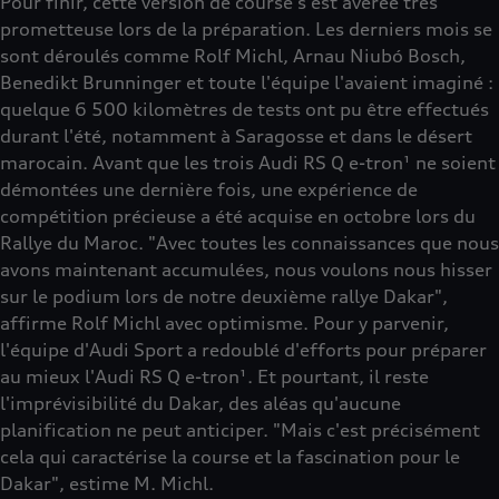
Pour finir, cette version de course s'est avérée très
prometteuse lors de la préparation. Les derniers mois se
sont déroulés comme Rolf Michl, Arnau Niubó Bosch,
Benedikt Brunninger et toute l'équipe l'avaient imaginé :
quelque 6 500 kilomètres de tests ont pu être effectués
durant l'été, notamment à Saragosse et dans le désert
marocain. Avant que les trois Audi RS Q e-tron¹ ne soient
démontées une dernière fois, une expérience de
compétition précieuse a été acquise en octobre lors du
Rallye du Maroc. "Avec toutes les connaissances que nous
avons maintenant accumulées, nous voulons nous hisser
sur le podium lors de notre deuxième rallye Dakar",
affirme Rolf Michl avec optimisme. Pour y parvenir,
l'équipe d'Audi Sport a redoublé d'efforts pour préparer
au mieux l'Audi RS Q e-tron¹. Et pourtant, il reste
l'imprévisibilité du Dakar, des aléas qu'aucune
planification ne peut anticiper. "Mais c'est précisément
cela qui caractérise la course et la fascination pour le
Dakar", estime M. Michl.