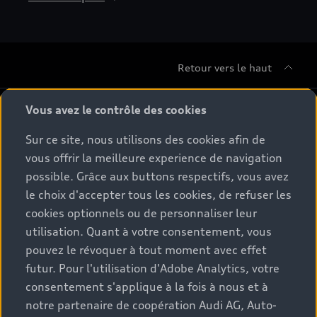
Retour vers le haut
Gamme
Vous avez le contrôle des cookies
Sur ce site, nous utilisons des cookies afin de
Conseil & achat
Tous les modèles
vous offrir la meilleure experience de navigation
possible. Grâce aux buttons respectifs, vous avez
Comparer les modèles
Service & Accessoires
le choix d'accepter tous les cookies, de refuser les
Offres du moment
Modèles électriques
cookies optionnels ou de personnaliser leur
Configurateur
Espace client
utilisation. Quant à votre consentement, vous
Accessoires d'origine Audi
Hybrides plug-in
pouvez le révoquer à tout moment avec effet
Véhicules neufs disponibles
Audi Services
futur. Pour l'utilisation d'Adobe Analytics, votre
Audi World
Contact
Occasions
consentement s'applique à la fois à nous et à
Services numériques Audi
Trouver mon partenaire Audi
notre partenaire de coopération Audi AG, Auto-
Audi Gebrauchtwagen :plus
Stories of Progress