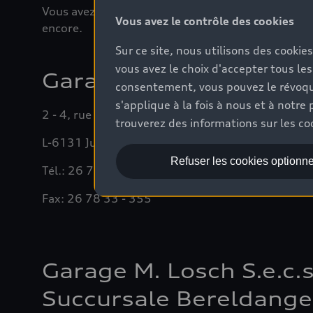
Vous avez ainsi la certitude d’acquérir une voitu
Vous avez le contrôle des cookies
encore.
Sur ce site, nous utilisons des cookie
vous avez le choix d'accepter tous les
Garage Losch & Cie s.à r
consentement, vous pouvez le révoque
s'applique à la fois à nous et à not
2 - 4, rue Nicolas Glesener
trouverez des informations sur les coo
L-6131 Junglinster
Refuser les cookies optionne
Tél.: 26 78 33
Fax: 26 78 33 - 355
Garage M. Losch S.e.c.s
Succursale Bereldange