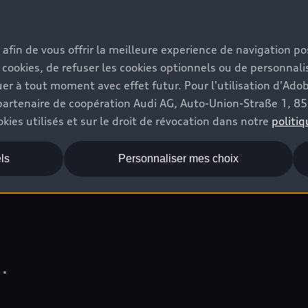
re répondant aux exigences les plus pointues et qui susc
s afin de vous offrir la meilleure experience de navigation p
 cookies, de refuser les cookies optionnels ou de personnalis
.l.
r à tout moment avec effet futur. Pour l'utilisation d'Ado
re partenaire de coopération Audi AG, Auto-Union-Straße 1, 
kies utilisés et sur le droit de révocation dans notre
politiq
ls
Personnaliser mes choix
.