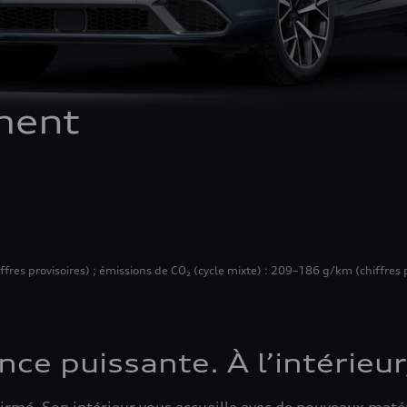
ment
es provisoires) ; émissions de CO₂ (cycle mixte) : 209–186 g/km (chiffres prov
nce puissante. À l’intérieur