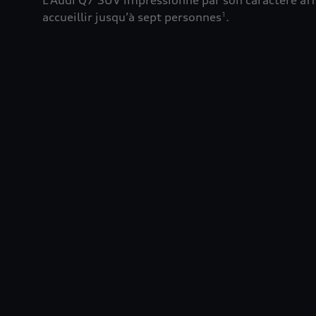
L’Audi Q7 SUV impressionne par son caractère aff
accueillir jusqu’à sept personnes
.
1