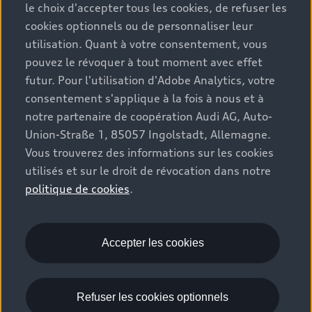
les technologies Audi r
é
unies dans un pack qui ne
le choix d'accepter tous les cookies, de refuser les
laisse presque aucun souhait inassouvi, incluant
cookies optionnels ou de personnaliser leur
système de stationnement pro avec
utilisation. Quant à votre consentement, vous
fonctionnalité à distance
.
9
,
10
,
11
pouvez le révoquer à tout moment avec effet
futur. Pour l'utilisation d'Adobe Analytics, votre
consentement s'applique à la fois à nous et à
notre partenaire de coopération Audi AG, Auto-
Configurer dès maintenant les packs technologiques
Union-Straße 1, 85057 Ingolstadt, Allemagne.
Vous trouverez des informations sur les cookies
utilisés et sur le droit de révocation dans notre
politique de cookies
.
Accepter les cookies
Refuser les cookies optionnels