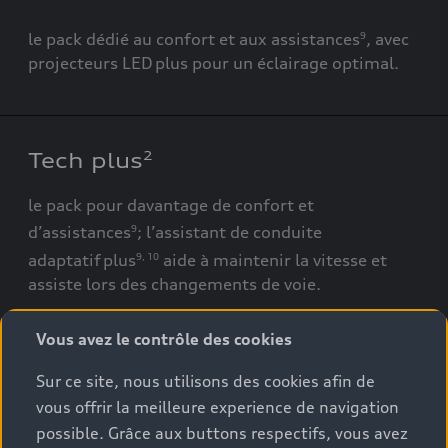
le pack dédié au confort et aux assistances
,
avec
9
projecteurs LED
plus pour un
é
clairage optimal.
Tech plus
2
le pack pour davantage de confort et
d
’
assistances
; l
’
assistant de conduite
9
adaptatif
plus
aide
à
maintenir la vitesse et
9
,
10
assiste lors des changements de voie.
Vous avez le contrôle des cookies
Sur ce site, nous utilisons des cookies afin de
Tech pro
2
vous offrir la meilleure experience de navigation
possible. Grâce aux buttons respectifs, vous avez