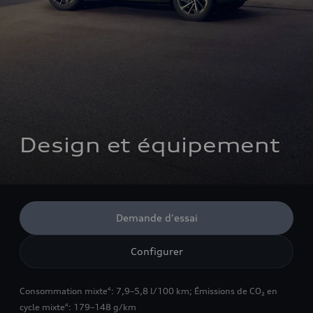
Design et équipement
Demande d'essai
Configurer
Consommation mixte
: 7,9–5,8 l/100 km
;
Émissions de CO₂ en
4
cycle mixte
: 179–148 g/km
4