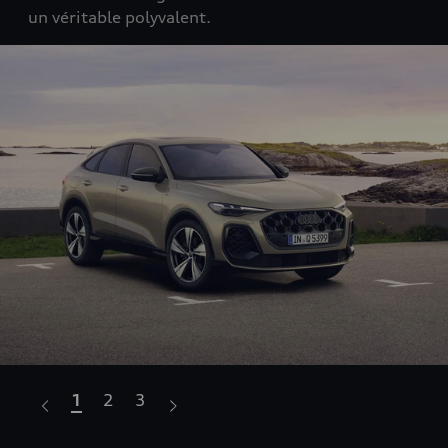
un v
é
ritable polyvalent.
1
2
3