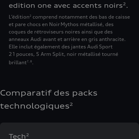
ed
edition one avec accents noirs
.
2
gr
L’édition
comprend notamment des bas de caisse
2
et pare chocs en Noir Mythos métallisé, des
Cél
coques de rétroviseurs noires ainsi que des
gri
anneaux Audi avant et arrière en gris anthracite.
ava
Elle inclut également des jantes Audi Sport
du 
21 pouces, 5 Arm Split, noir métallisé tourné
de 
e
brillant
.
7
,
8
des
or 
Comparatif des packs
technologiques
2
Tech
2