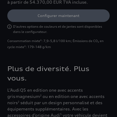
à partir de 54.370,00 EUR
TVA incluse.
Configurer maintenant
D'autres options de couleurs et de jantes sont disponibles
dans le configurateur.
Consommation mixte
: 7,9–5,8 l/100 km
;
Émissions de CO₂ en
4
cycle mixte
: 179–148 g/km
4
Plus de diversité. Plus
vous.
L’Audi Q5 en edition one avec accents
gris magnesium
ou en edition one avec accents
2
noirs
s
é
duit par un design personnalis
é
et des
2
é
quipements suppl
é
mentaires. Avec les
accessoires d
’
origine Audi
votre v
é
hicule devient
5