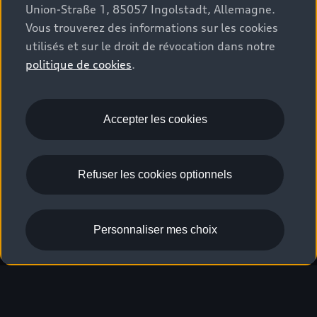
Union-Straße 1, 85057 Ingolstadt, Allemagne.
Tech pro
Vous trouverez des informations sur les cookies
utilisés et sur le droit de révocation dans notre
Des technologies Audi convaincantes réunies dans
politique de cookies
.
un pack
qui ne laisse presque aucun souhait
2
inassouvi. Toujours sur la bonne voie avec
l’assistant de conduite adaptatif plus incluant
Accepter les cookies
l’assistant d’urgence
.
5
Refuser les cookies optionnels
Configurer dès maintenant les packs technologiques
Personnaliser mes choix