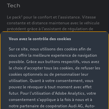
Tech
Le pack
pour le confort et l’assistance. Vitesse
2
constante et distance maintenue avec le véhicule
précédent grâce à l’assistant de régulation de
vitesse adaptatif
.
5
Vous avez le contrôle des cookies
Sur ce site, nous utilisons des cookies afin de
vous offrir la meilleure experience de navigation
Tech plus
possible. Grâce aux buttons respectifs, vous avez
le choix d'accepter tous les cookies, de refuser les
Le pack
pour un confort accru et davantage
2
cookies optionnels ou de personnaliser leur
d’assistance – complété par des fonctions
utilisation. Quant à votre consentement, vous
d’éclairage. Visibilité optimale pendant la
pouvez le révoquer à tout moment avec effet
conduite grâce aux projecteurs à LED plus et aux
feux arrière à LED pro.
futur. Pour l'utilisation d'Adobe Analytics, votre
consentement s'applique à la fois à nous et à
notre partenaire de coopération Audi AG, Auto-