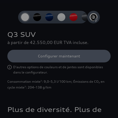
Slide 1 of 4: Vue avant 3/4
Q3 SUV
à partir de 42.550,00 EUR
TVA incluse.
Configurer maintenant
D'autres options de couleurs et de jantes sont disponibles
dans le configurateur.
Consommation mixte
: 9,0–5,3 l/100 km
;
Émissions de CO₂ en
3
cycle mixte
: 204–138 g/km
3
Plus de diversité. Plus de