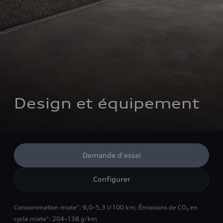
Design et équipement
Demande d'essai
Configurer
Consommation mixte
: 9,0–5,3 l/100 km
;
Émissions de CO₂ en
3
cycle mixte
: 204–138 g/km
3