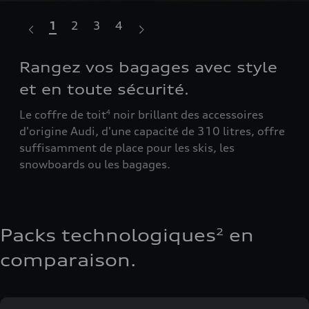
1
2
3
4
Rangez vos bagages avec style
De
et en toute sécurité.
Le 
e du
sup
Le coffre de toit
noir brillant des accessoires
4
ain
d'origine Audi, d'une capacité de 310 litres, offre
tra
suffisamment de place pour les skis, les
snowboards ou les bagages.
Packs technologiques
en
2
comparaison.