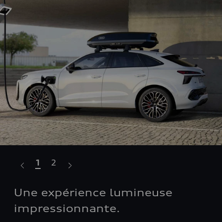
1
2
Une expérience lumineuse
Un
impressionnante.
im