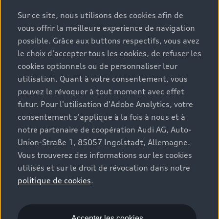
précédent grâce à l’assistant de régulation de
Sur ce site, nous utilisons des cookies afin de
vitesse adaptatif
.
5
vous offrir la meilleure experience de navigation
possible. Grâce aux buttons respectifs, vous avez
le choix d'accepter tous les cookies, de refuser les
cookies optionnels ou de personnaliser leur
Tech plus
utilisation. Quant à votre consentement, vous
pouvez le révoquer à tout moment avec effet
Le pack
pour un confort accru et davantage
2
futur. Pour l'utilisation d'Adobe Analytics, votre
d’assistance – complété par des fonctions
consentement s'applique à la fois à nous et à
d’éclairage. Visibilité optimale pendant la
conduite grâce aux projecteurs à LED plus et aux
notre partenaire de coopération Audi AG, Auto-
feux arrière à LED pro.
Union-Straße 1, 85057 Ingolstadt, Allemagne.
Vous trouverez des informations sur les cookies
utilisés et sur le droit de révocation dans notre
politique de cookies
.
Tech pro
Des technologies Audi convaincantes réunies dans
Accepter les cookies
2