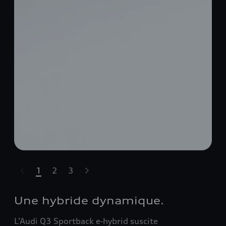
1
2
3
sser le carrousel
Une hybride dynamique.
L’Audi Q3 Sportback e‑hybrid suscite