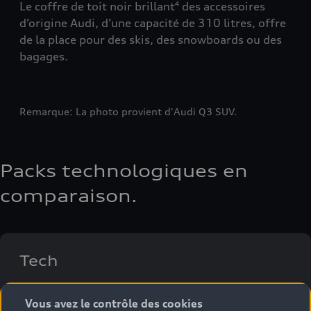
Le coffre de toit noir brillant
des accessoires
L’é
4
 au
d’origine Audi, d’une capacité de 310 litres, offre
Aud
de la place pour des skis, des snowboards ou des
véh
bagages.
k.
Rem
Remarque: La photo provient d'Audi Q3 SUV.
Packs technologiques en
comparaison.
Tech
Le pack
pour le confort et l’assistance. Vitesse
2
Vous avez le contrôle des cookies
constante et distance maintenue avec le véhicule