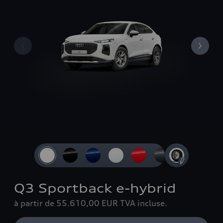
Slide 1 of 4: Vue avant 3/4
Q3 Sportback e-hybrid
à partir de 55.610,00 EUR
TVA incluse.