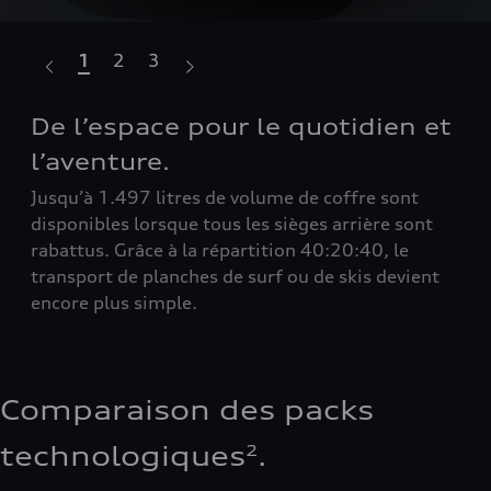
1
2
3
e
De l’espace pour le quotidien et
Pr
l’aventure.
Grâ
de 
Jusqu’à 1.497 litres de volume de coffre sont
tou
disponibles lorsque tous les sièges arrière sont
rem
rabattus. Grâce à la répartition 40:20:40, le
transport de planches de surf ou de skis devient
 de
encore plus simple.
Comparaison des packs
technologiques
.
2