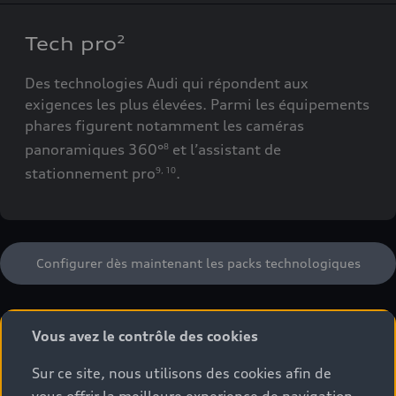
Tech pro
2
Des technologies Audi qui répondent aux
exigences les plus élevées. Parmi les équipements
phares figurent notamment les caméras
panoramiques 360°
et l’assistant de
8
stationnement pro
.
9
,
10
Configurer dès maintenant les packs technologiques
Audi Accessoires
Vous avez le contrôle des cookies
d’Origine
.
6
Sur ce site, nous utilisons des cookies afin de