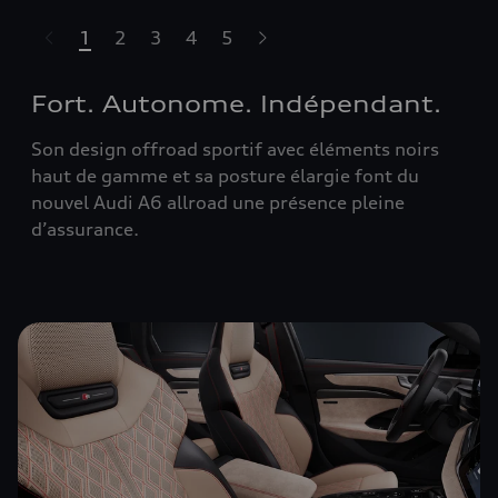
1
2
3
4
5
sser le carrousel
Fort. Autonome. Indépendant.
Son design offroad sportif avec éléments noirs
haut de gamme et sa posture élargie font du
nouvel Audi A6 allroad une présence pleine
d’assurance.