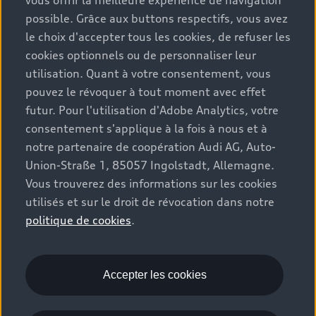
vous offrir la meilleure experience de navigation
Avec Audi Accessoires d’Origine
,
votre véhicule
6
possible. Grâce aux buttons respectifs, vous avez
révèle tout son potentiel polyvalent. Grâce à des
le choix d'accepter tous les cookies, de refuser les
équipements pratiques et des accents visuels
cookies optionnels ou de personnaliser leur
raffinés, il s’adapte facilement à de nouveaux
utilisation. Quant à votre consentement, vous
besoins, encore et toujours.
pouvez le révoquer à tout moment avec effet
futur. Pour l'utilisation d'Adobe Analytics, votre
consentement s'applique à la fois à nous et à
Coffre de toit
notre partenaire de coopération Audi AG, Auto-
Union-Straße 1, 85057 Ingolstadt, Allemagne.
Vous trouverez des informations sur les cookies
utilisés et sur le droit de révocation dans notre
politique de cookies
.
Accepter les cookies