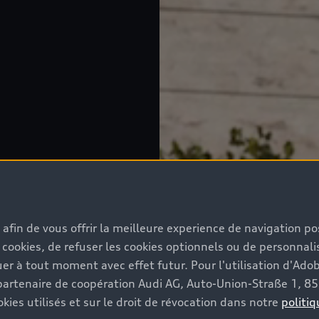
s afin de vous offrir la meilleure experience de navigation p
 cookies, de refuser les cookies optionnels ou de personnalis
r à tout moment avec effet futur. Pour l'utilisation d'Ado
re partenaire de coopération Audi AG, Auto-Union-Straße 1, 
kies utilisés et sur le droit de révocation dans notre
politiq