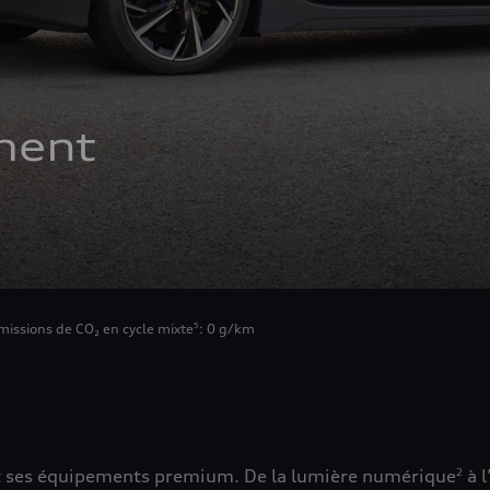
ment
missions de CO₂ en cycle mixte
: 0 g/km
5
 et ses équipements premium. De la lumière numérique
à 
2