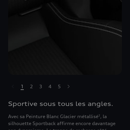
1
2
3
4
5
sser le carrousel
Sportive sous tous les angles.
Avec sa Peinture Blanc Glacier métallisé
, la
2
silhouette Sportback affirme encore davantage