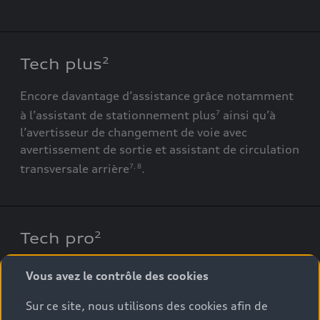
Tech plus
2
Encore davantage d’assistance grâce notamment
à l’assistant de stationnement plus
ainsi qu’à
7
l’avertisseur de changement de voie avec
avertissement de sortie et assistant de circulation
transversale arrière
.
7
,
8
Tech pro
2
Des technologies Audi qui répondent à presque
Vous avez le contrôle des cookies
toutes les attentes, comme les caméras
Sur ce site, nous utilisons des cookies afin de
périphériques à 360°
et les phares Matrix LED.
7