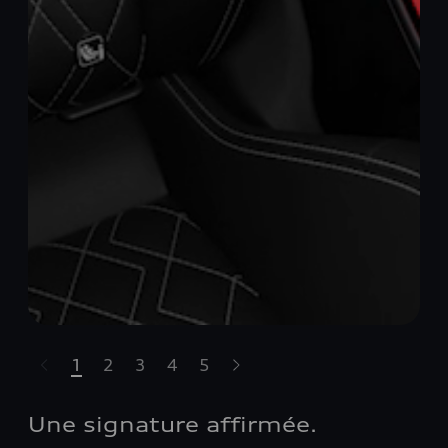
1
2
3
4
5
sser le carrousel
Une signature affirmée.