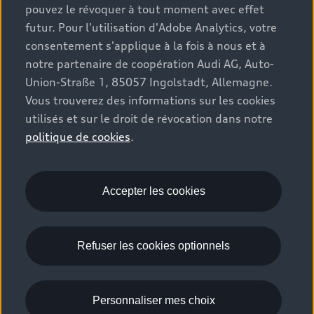
pouvez le révoquer à tout moment avec effet
Véhicules neufs disponibles
Audi Services
futur. Pour l'utilisation d'Adobe Analytics, votre
Audi World
Contact
Occasions
consentement s'applique à la fois à nous et à
Services numériques Audi
Trouver mon partenaire Audi
notre partenaire de coopération Audi AG, Auto-
Audi Gebrauchtwagen :plus
Stories of Progress
myAudi
Union-Straße 1, 85057 Ingolstadt, Allemagne.
Demande d'essai
Clients professionnels
Vous trouverez des informations sur les cookies
Audi quattro Cup
Garantie & assistance
utilisés et sur le droit de révocation dans notre
Audi exclusive
Stories of Luxembourg
Partenaire Service Audi
politique de cookies
.
© 2026 Audi AG. Tous droits réservés.
Batterie et sécurité
La marque
Recrutement
WLTP
Emissions CO2
Mentions légales
Accepter les cookies
Politique de confidentialité
Politique de cookies
Gérer vos cookies
EU Data Act
Refuser les cookies optionnels
Please select country
Personnaliser mes choix