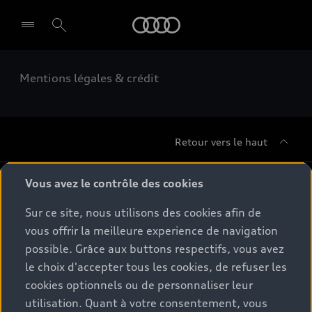
Audi
Mentions légales & crédit
Retour vers le haut
Gamme
Vous avez le contrôle des cookies
Sur ce site, nous utilisons des cookies afin de
Conseil & achat
Tous les modèles
vous offrir la meilleure experience de navigation
possible. Grâce aux buttons respectifs, vous avez
Comparer les modèles
Service & Accessoires
le choix d'accepter tous les cookies, de refuser les
Offres du moment
Modèles électriques
cookies optionnels ou de personnaliser leur
Configurateur
Espace client
utilisation. Quant à votre consentement, vous
Accessoires d'origine Audi
Hybrides plug-in