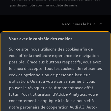
pas disponible comme modèle de série.
Retour vers le haut
Gamme
Vous avez le contrôle des cookies
Sur ce site, nous utilisons des cookies afin de
Conseil & achat
Tous les modèles
vous offrir la meilleure experience de navigation
possible. Grâce aux buttons respectifs, vous avez
Comparer les modèles
Service & Accessoires
le choix d'accepter tous les cookies, de refuser les
Offres du moment
Modèles électriques
cookies optionnels ou de personnaliser leur
Configurateur
Espace client
utilisation. Quant à votre consentement, vous
Accessoires d'origine Audi
Hybrides plug-in
pouvez le révoquer à tout moment avec effet
Véhicules neufs disponibles
Audi Services
futur. Pour l'utilisation d'Adobe Analytics, votre
Audi World
Contact
Occasions
consentement s'applique à la fois à nous et à
Services numériques Audi
Trouver mon partenaire Audi
notre partenaire de coopération Audi AG, Auto-
Audi Gebrauchtwagen :plus
Stories of Progress