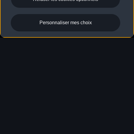
Mise hors service des 
Personnaliser mes choix
réseaux 2G/3G
Les opérateurs de téléphonie mobile ont annoncé
publiquement qu’ils procéderont
progressivement à la mise hors service de leurs
réseaux 2G et 3G. Ce calendrier peut évoluer en
fonction des décisions prises par les opérateurs.
Cette mise hors service affecte les fonctions du
véhicule reposant sur la connectivité 2G et 3G,
telles qu’Audi connect et le système légal d’appel
d’urgence. Les véhicules provenant d’autres pays
européens entrant dans les zones concernées
seront également impactés (trafic
transfrontalier).