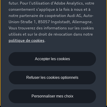
Audi Services
futur. Pour l'utilisation d'Adobe Analytics, votre
Audi World
Contact
Occasions
consentement s'applique à la fois à nous et à
Services numériques Audi
Trouver mon partenaire Audi
notre partenaire de coopération Audi AG, Auto-
Audi Gebrauchtwagen :plus
Stories of Progress
myAudi
Union-Straße 1, 85057 Ingolstadt, Allemagne.
Demande d'essai
Clients professionnels
Vous trouverez des informations sur les cookies
Audi quattro Cup
Garantie & assistance
utilisés et sur le droit de révocation dans notre
Audi exclusive
Stories of Luxembourg
Partenaire Service Audi
politique de cookies
.
© 2026 Audi AG. Tous droits réservés.
Batterie et sécurité
La marque
Recrutement
WLTP
Emissions CO2
Mentions légales
Accepter les cookies
Politique de confidentialité
Politique de cookies
Gérer vos cookies
EU Data Act
Refuser les cookies optionnels
Please select country
Personnaliser mes choix