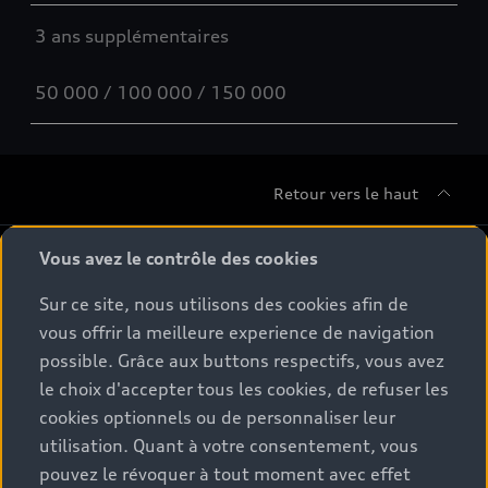
3 ans supplémentaires
50 000 / 100 000 / 150 000
Retour vers le haut
Gamme
Vous avez le contrôle des cookies
Sur ce site, nous utilisons des cookies afin de
Conseil & achat
Tous les modèles
vous offrir la meilleure experience de navigation
possible. Grâce aux buttons respectifs, vous avez
Comparer les modèles
Service & Accessoires
le choix d'accepter tous les cookies, de refuser les
Offres du moment
Modèles électriques
cookies optionnels ou de personnaliser leur
Configurateur
Espace client
utilisation. Quant à votre consentement, vous
Accessoires d'origine Audi
Hybrides plug-in
pouvez le révoquer à tout moment avec effet
Véhicules neufs disponibles