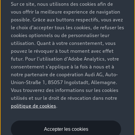
Sur ce site, nous utilisons des cookies afin de
Conseil & achat
Tous les modèles
vous offrir la meilleure experience de navigation
possible. Grâce aux buttons respectifs, vous avez
Comparer les modèles
Service & Accessoires
le choix d'accepter tous les cookies, de refuser les
Offres du moment
Modèles électriques
cookies optionnels ou de personnaliser leur
Configurateur
Espace client
utilisation. Quant à votre consentement, vous
Accessoires d'origine Audi
Hybrides plug-in
pouvez le révoquer à tout moment avec effet
Véhicules neufs disponibles
Audi Services
futur. Pour l'utilisation d'Adobe Analytics, votre
Audi World
Contact
Occasions
consentement s'applique à la fois à nous et à
Services numériques Audi
Trouver mon partenaire Audi
notre partenaire de coopération Audi AG, Auto-
Audi Gebrauchtwagen :plus
Stories of Progress
myAudi
Union-Straße 1, 85057 Ingolstadt, Allemagne.
Demande d'essai
Clients professionnels
Vous trouverez des informations sur les cookies
Audi quattro Cup
Garantie & assistance
utilisés et sur le droit de révocation dans notre
Audi exclusive
Stories of Luxembourg
Partenaire Service Audi
politique de cookies
.
© 2026 Audi AG. Tous droits réservés.
Batterie et sécurité
La marque
Recrutement
WLTP
Emissions CO2
Mentions légales
Accepter les cookies