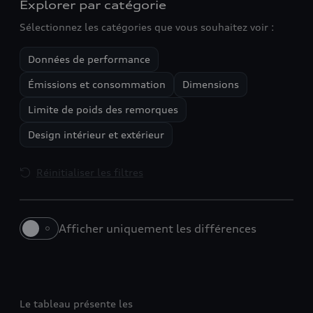
Explorer par catégorie
Sélectionnez les catégories que vous souhaitez voir :
Données de performance
Émissions et consommation
Dimensions
Limite de poids des remorques
Design intérieur et extérieur
Réinitialiser les filtres
Afficher uniquement les différences
A5 Avant
A5 Avant e-hybrid
Le tableau présente les