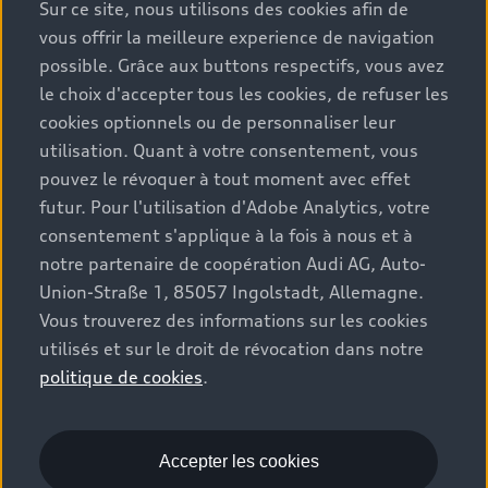
Sur ce site, nous utilisons des cookies afin de
Configurer
Configurer
vous offrir la meilleure experience de navigation
Découvrez
Découvrez
possible. Grâce aux buttons respectifs, vous avez
le choix d'accepter tous les cookies, de refuser les
cookies optionnels ou de personnaliser leur
Voitures neuves
Voitures neuves
utilisation. Quant à votre consentement, vous
disponibles (18)
disponibles (5)
pouvez le révoquer à tout moment avec effet
futur. Pour l'utilisation d'Adobe Analytics, votre
consentement s'applique à la fois à nous et à
notre partenaire de coopération Audi AG, Auto-
Retour vers le haut
Union-Straße 1, 85057 Ingolstadt, Allemagne.
Vous trouverez des informations sur les cookies
utilisés et sur le droit de révocation dans notre
Gamme
politique de cookies
.
Conseil & achat
Tous les modèles
Accepter les cookies
Comparer les modèles
Service & Accessoires
Offres du moment