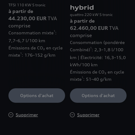
TFSI 110 KW S tronic
hybrid
à partir de
quattro 220 kW S tronic
44.230,00 EUR
TVA
à partir de
comprise
62.460,00 EUR
TVA
1
Consommation mixte
:
comprise
7,7–6,7 l/100 km
Consommation (pondérée
Émissions de CO₂ en cycle
1
Combiné)
: 2,3–1,8 l/100
1
mixte
: 176–152 g/km
km | Électricité: 16,3–15,0
kWh/100 km
Émissions de CO₂ en cycle
1
mixte
: 51–40 g/km
Options d'achat
Options d'achat
Supprimer
Supprimer