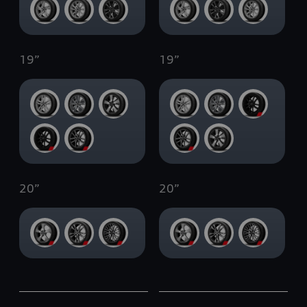
19
”
19
”
20
”
20
”