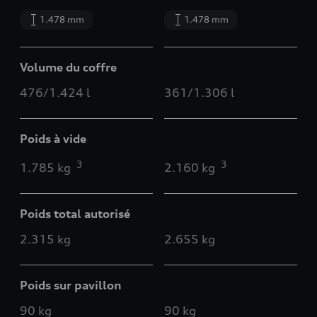
1.478 mm
1.478 mm
Volume du coffre
476/1.424 l
361/1.306 l
Poids à vide
3
3
1.785 kg
2.160 kg
Poids total autorisé
2.315 kg
2.655 kg
Poids sur pavillon
90 kg
90 kg