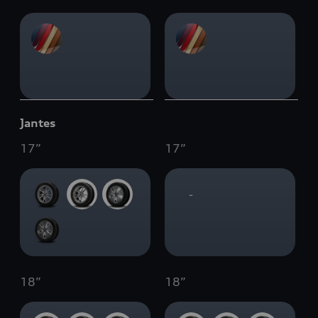
Jantes
17
”
17
”
-
18
”
18
”