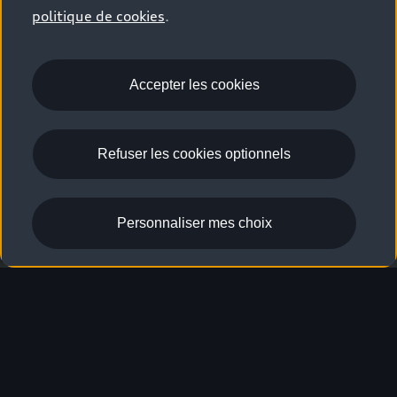
politique de cookies
.
A7 Sportback
Ce modèle n'est plus disponible à la 
Accepter les cookies
commande.

Vous trouverez d'éventuels véhicules de 
stock ici : 
Refuser les cookies optionnels
Voitures neuves
Personnaliser mes choix
Voitures d'occasion
Seules les valeurs de consommation et d'émission conformes à la
norme WLTP et non à la norme NEDC sont disponibles pour le
véhicule.