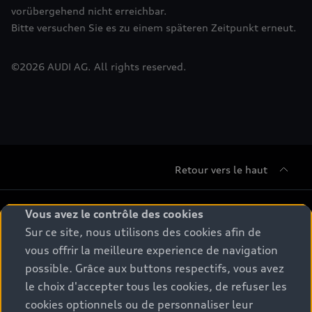
vorübergehend nicht erreichbar.
Bitte versuchen Sie es zu einem späteren Zeitpunkt erneut.
©
2026
AUDI AG. All rights reserved.
Retour vers le haut
Gamme
Vous avez le contrôle des cookies
Sur ce site, nous utilisons des cookies afin de
Conseil & achat
vous offrir la meilleure experience de navigation
Tous les modèles
possible. Grâce aux buttons respectifs, vous avez
Comparer les modèles
le choix d'accepter tous les cookies, de refuser les
Service & Accessoires
Offres du moment
cookies optionnels ou de personnaliser leur
Modèles électriques