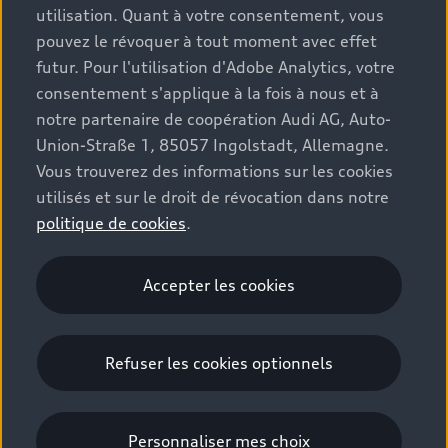
utilisation. Quant à votre consentement, vous
Configurateur
Espace client
Accessoires d'origine Audi
Hybrides plug-in
pouvez le révoquer à tout moment avec effet
Véhicules neufs disponibles
futur. Pour l'utilisation d'Adobe Analytics, votre
Audi Services
Audi World
Contact
consentement s'applique à la fois à nous et à
Occasions
Services numériques Audi
notre partenaire de coopération Audi AG, Auto-
Trouver mon partenaire Audi
Audi Gebrauchtwagen :plus
Union-Straße 1, 85057 Ingolstadt, Allemagne.
Stories of Progress
myAudi
Demande d'essai
Vous trouverez des informations sur les cookies
Clients professionnels
Audi quattro Cup
Garantie & assistance
utilisés et sur le droit de révocation dans notre
Audi exclusive
politique de cookies
.
Stories of Luxembourg
Partenaire Service Audi
© 2026 Audi AG. Tous droits réservés.
La marque
Recrutement
WLTP
Batterie et sécurité
Accepter les cookies
Emissions CO2
Mentions légales
Politique de confidentialité
Politique de cookies
Gérer vos cookies
EU Data Act
Refuser les cookies optionnels
Please select country
Personnaliser mes choix