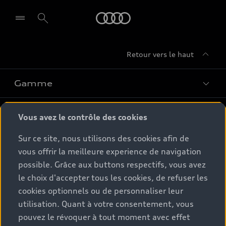
Audi
Retour vers le haut
Gamme
Conseil & achat
Tous les modèles
Vous avez le contrôle des cookies
Comparer les modèles
Sur ce site, nous utilisons des cookies afin de
Service & Accessoires
Offres du moment
vous offrir la meilleure experience de navigation
Modèles électriques
possible. Grâce aux buttons respectifs, vous avez
Configurateur
Espace client
Accessoires d'origine Audi
Hybrides plug-in
le choix d'accepter tous les cookies, de refuser les
Véhicules neufs disponibles
cookies optionnels ou de personnaliser leur
Audi Services
Audi World
Contact
utilisation. Quant à votre consentement, vous
Occasions
Services numériques Audi
pouvez le révoquer à tout moment avec effet
Trouver mon partenaire Audi
Audi Gebrauchtwagen :plus