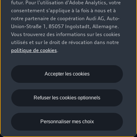
futur. Pour l'utilisation d'Adobe Analytics, votre
Stories of Progress
myAudi
Demande d'essai
consentement s'applique à la fois à nous et à
Clients professionnels
Audi quattro Cup
Garantie & assistance
notre partenaire de coopération Audi AG, Auto-
Audi exclusive
Union-Straße 1, 85057 Ingolstadt, Allemagne.
Stories of Luxembourg
Partenaire Service Audi
© 2026 Audi AG. Tous droits réservés.
Vous trouverez des informations sur les cookies
Batterie et sécurité
utilisés et sur le droit de révocation dans notre
La marque
Recrutement
WLTP
politique de cookies
.
Emissions CO2
Mentions légales
Politique de confidentialité
Politique de cookies
Gérer vos cookies
EU Data Act
Accepter les cookies
Please select country
Refuser les cookies optionnels
Personnaliser mes choix