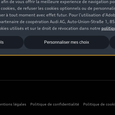
s afin de vous offrir la meilleure experience de navigation p
 cookies, de refuser les cookies optionnels ou de personnalis
Audi World
r à tout moment avec effet futur. Pour l'utilisation d'Ado
re partenaire de coopération Audi AG, Auto-Union-Straße 1, 
Stories of Progress
kies utilisés et sur le droit de révocation dans notre
politiq
Audi quattro Cup
ls
Personnaliser mes choix
Stories of Luxembourg
ntions légales
Politique de confidentialité
Politique de cook