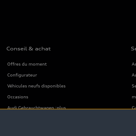
Conseil & achat
S
Offres du moment
Ac
Configurateur
Au
Véhicules neufs disponibles
S
Occasions
m
Audi Gebrauchtwagen :plus
Ga
Clients professionnels
Pa
Audi exclusive
Ba