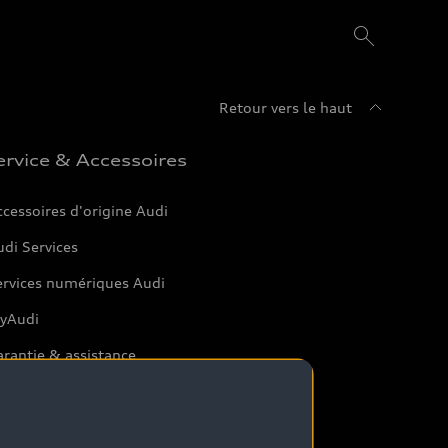
Retour vers le haut
ervice & Accessoires
cessoires d'origine Audi
di Services
ervices numériques Audi
yAudi
rantie & assistance
rtenaire Service Audi
tterie et sécurité