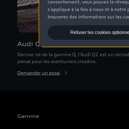
consentement, vous pouvez le révoque
s'applique à la fois à nous et à not
trouverez des informations sur les coo
Refuser les cookies optionne
Audi Q2
Dernier né de la gamme Q, l’Audi Q2 est un véri
pensé pour les aventuriers citadins.
Demander un essai
Gamme