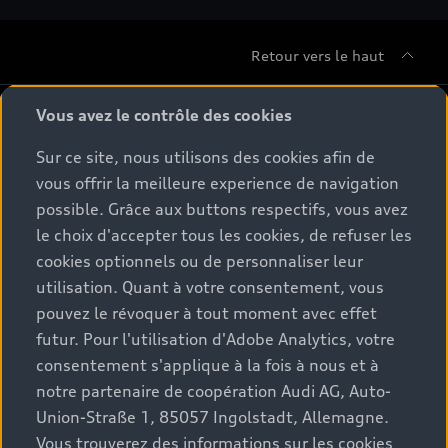
Retour vers le haut
Gamme
Vous avez le contrôle des cookies
Sur ce site, nous utilisons des cookies afin de
Conseil & achat
Tous les modèles
vous offrir la meilleure experience de navigation
possible. Grâce aux buttons respectifs, vous avez
Comparer les modèles
Service & Accessoires
le choix d'accepter tous les cookies, de refuser les
Offres du moment
Modèles électriques
cookies optionnels ou de personnaliser leur
Configurateur
Espace client
utilisation. Quant à votre consentement, vous
Accessoires d'origine Audi
Hybrides plug-in
pouvez le révoquer à tout moment avec effet
Véhicules neufs disponibles
Audi Services
futur. Pour l'utilisation d'Adobe Analytics, votre
Audi World
Contact
Occasions
consentement s'applique à la fois à nous et à
Services numériques Audi
Trouver mon partenaire Audi
notre partenaire de coopération Audi AG, Auto-
Audi Gebrauchtwagen :plus
Stories of Progress
myAudi
Union-Straße 1, 85057 Ingolstadt, Allemagne.
Demande d'essai
Clients professionnels
Vous trouverez des informations sur les cookies
Audi quattro Cup