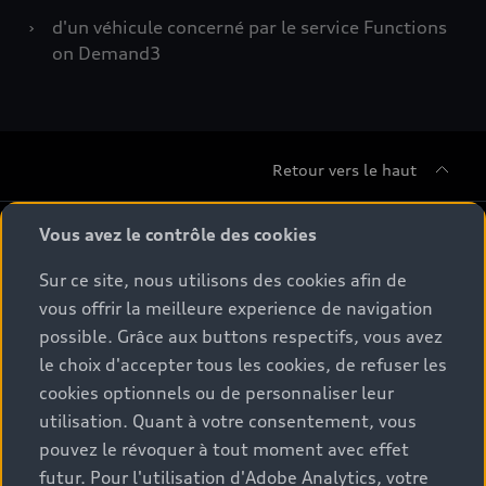
›
d'un véhicule concerné par le service Functions
on Demand3
Retour vers le haut
Gamme
Vous avez le contrôle des cookies
Sur ce site, nous utilisons des cookies afin de
Conseil & achat
Tous les modèles
vous offrir la meilleure experience de navigation
possible. Grâce aux buttons respectifs, vous avez
Comparer les modèles
Service & Accessoires
le choix d'accepter tous les cookies, de refuser les
Offres du moment
Modèles électriques
cookies optionnels ou de personnaliser leur
Configurateur
Espace client
utilisation. Quant à votre consentement, vous
Accessoires d'origine Audi
Hybrides plug-in
pouvez le révoquer à tout moment avec effet
Véhicules neufs disponibles
Audi Services
futur. Pour l'utilisation d'Adobe Analytics, votre
Audi World