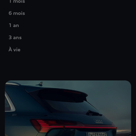
1 mois
6 mois
1 an
3 ans
À vie