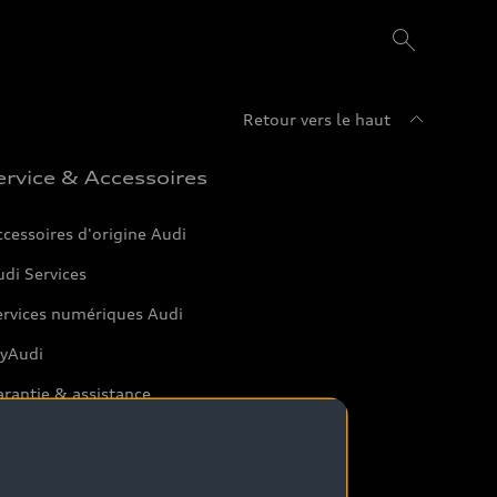
Retour vers le haut
ervice & Accessoires
cessoires d'origine Audi
di Services
ervices numériques Audi
yAudi
rantie & assistance
rtenaire Service Audi
tterie et sécurité