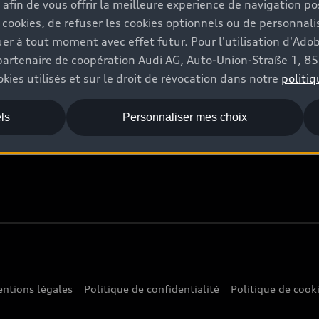
s afin de vous offrir la meilleure experience de navigation p
 cookies, de refuser les cookies optionnels ou de personnalis
Audi World
r à tout moment avec effet futur. Pour l'utilisation d'Ado
re partenaire de coopération Audi AG, Auto-Union-Straße 1, 
Stories of Progress
kies utilisés et sur le droit de révocation dans notre
politiq
Audi quattro Cup
ls
Personnaliser mes choix
Stories of Luxembourg
ntions légales
Politique de confidentialité
Politique de cook