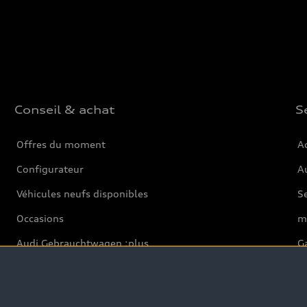
Conseil & achat
S
Offres du moment
Ac
Configurateur
Au
Véhicules neufs disponibles
S
Occasions
m
Audi Gebrauchtwagen :plus
Ga
Clients professionnels
Pa
Audi exclusive
Ba